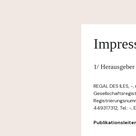
Impre
1/ Herausgeber
REGAL DES ILES, -,
Gesellschaftsregis
Registrierungsnum
449317312, Tel.: -, E
Publikationsleiter: