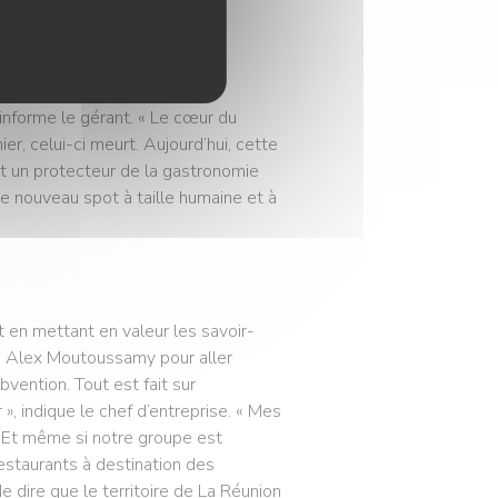
 informe le gérant. « Le cœur du
r, celui-ci meurt. Aujourd’hui, cette
t un protecteur de la gastronomie
e nouveau spot à taille humaine et à
 en mettant en valeur les savoir-
u à Alex Moutoussamy pour aller
vention. Tout est fait sur
», indique le chef d’entreprise. « Mes
s. Et même si notre groupe est
estaurants à destination des
de dire que le territoire de La Réunion