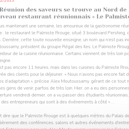
12/2023
Réunion des saveurs se trouve au Nord de P
uveau restaurant réunionnais « Le Palmist
is maintenant une semaine, les amoureux de la gastronomie réun
e : le restaurant le Palmiste Rrouge, situé 3 boulevard Pershing
s. Derrière, cette toute nouvelle enseigne, un nom qui n’est pas in
oussamy, président du groupe Régal des Iles. Le Palmiste Rrouge, 
eilleur de la cuisine réunionnaise. Certains viennent de très loin p
seigne.
’est pas encore 11 heures, mais dans les cuisines du Palmiste Rro
rivée des clients pour le déjeuner. « Nous n’avons pas encore fait de
s d’adaptation », précise Alex Moutoussamy, gérant de ce tout 
les gens de venir, parfois de très loin. Hier, on a eu des personne
verture vendredi dernier, on a vu passer des étudiants réunionnais
, des entrepreneurs qui sont à des événements à côté » …
aut dire que le Palmiste Rrouge est à quelques mètres du Palais de
lièrement des conférences, salons et autres événements d'entrepr