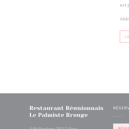
est 
Abby
LI
Restaurant Réunionnais
RÉSER
Le Palmiste Rrouge
((ouvre une nouvelle fenêtre
3 Bd Pershing 75017 Paris
RÉSE