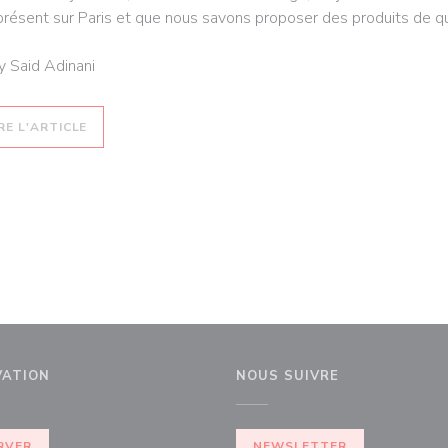
présent sur Paris et que nous savons proposer des produits de qua
 Said Adinani
((OUVRE UNE NOUVELLE FENÊTRE))
RE L'ARTICLE
VATION
NOUS SUIVRE
))
RVER
NEWSLETTER