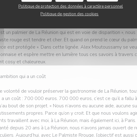
x du nom du restaurant.
Politique de protection des données à caractère personnel
Politique de gestion des cookies
Palmiste Rrouge
est un palmier de La Réunion qui est en voie de disparition », nous
iste rouge est tendre et cher. Et quand on prend le cœur du palmie
ce est protégée ». Dans cette lignée, Alex Moutoussamy se veu
ionnaise et espère mettre en lumière tous ces savoirs à travers c
prit cosy et chaleureux.
ambition qui a un coût
e volonté de vouloir préserver la gastronomie de La Réunion, tout
e, a un coût : 700 000 euros. 700 000 euros, c’est ce qu’il a fall
u’au bout de son projet. « Nous n’avons eu aucune aide, aucune sub
stissements propres. Parce qu’on y croit. Et que nous voulons agir 
nts travaillent avec moi, à La Réunion, mais également ici, à Pari
anté depuis 20 ans à La Réunion, nous n’avons jamais ouvert de r
iculiers. Aujourd’hui, avec Le Palmiste Rrouge, l’objectif est aussi 