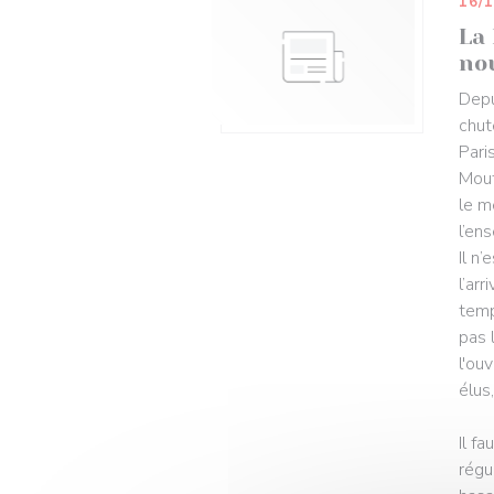
16/
La 
no
Depu
chut
Pari
Mout
le m
l’en
Il n
l’ar
temp
pas 
l'ou
élus
Il f
régu