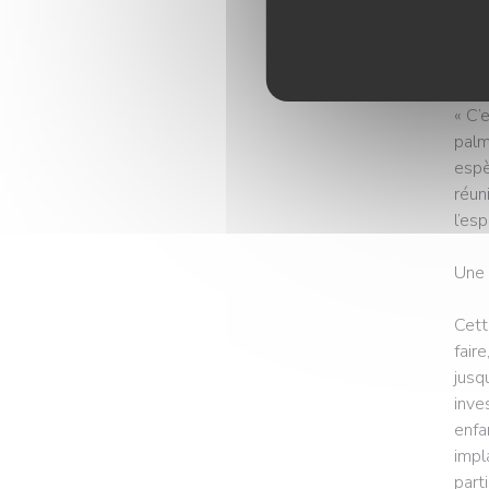
choi
©Le 
« C’
palm
espè
réun
l’es
Une 
Cett
fair
jusq
inve
enfa
impl
part