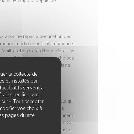
 dans l’Hexagone depuis de
paration de repas à destination des
u monde médico-social, il ambitionne
Maillot et on s’est dit que c’était un
lique le Réunionnais qui ne cache pas
 sommes là pour faire de la cuisine
quer la collecte de
s et installés par
facultatifs servent à
s (ex : en lien avec
t composée de plats traditionnels qui
z sur « Tout accepter
modifier vos choix à
du fameux rougail saucisse. « Les
E
es pages du site.
ion. Quand nos produits ne viennent
 auprès de fournisseurs connus ». Ce
iettes, on le retrouve jusque dans le