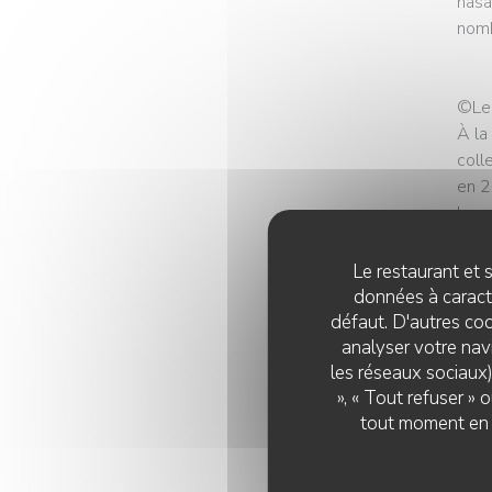
hasa
nomb
©Le 
À la
coll
en 2
bon 
son 
réun
Le restaurant et s
données à caractè
Une 
défaut. D'autres coo
analyser votre navi
Ains
les réseaux sociaux)
», « Tout refuser »
est 
tout moment en c
sauc
pas 
souc