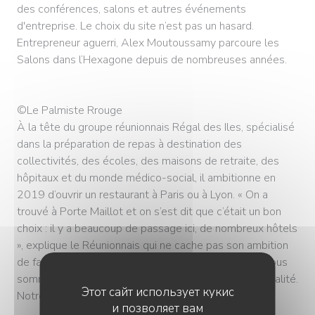
des conférences, salons et autres événements
d'entreprise. Le choix du site n’est pas un hasard.
Entrepreneur aguerri, Alex Moutoussamy parcoure les
Salons dans l’Hexagone depuis de nombreuses années.
©Le Palmiste Rrouge
À la tête du groupe réunionnais Régal des Iles, spécialisé
dans la préparation de repas à destination des
collectivités, des écoles, des maisons de retraite, des
hôpitaux et du monde médico-social, il ambitionne en
2019 d’ouvrir un restaurant à Paris ou à Lyon. « On a
trouvé à Porte Maillot et on s’est dit que c’était un bon
choix : il y a beaucoup de passage ici, de nombreux hôtels
», explique le Réunionnais qui ne cache pas son ambition
de faire rayonner La Réunion à travers sa cuisine. « Nous
sommes là pour faire de la cuisine réunionnaise de qualité.
Этот сайт использует кукис
Notre savoir-faire doit s’exporter ».
и позволяет вам