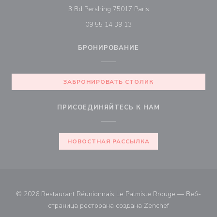
((открывается в ново
3 Bd Pershing 75017 Paris
09 55 14 39 13
БРОНИРОВАНИЕ
ЗАБРОНИРОВАТЬ СТОЛИК
ПРИСОЕДИНЯЙТЕСЬ К НАМ
НОВОСТНАЯ РАССЫЛКА
© 2026 Restaurant Réunionnais Le Palmiste Rrouge — Веб-
((открывается 
страница ресторана создана
Zenchef