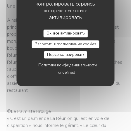
контролировать сервисы
Une gastronomie à préserver
которые вы хотите
активировать
Ainsi, du mardi au samedi, midi et soir, c’est une carte
principalement composée de plats traditionnels qui est
RESTAURANT RÉUNIONNAIS LE PALMISTE RROUG
Ок, все активировать
proposée, à l’instar du carry poulet, du riz chauffé à la
morue ou du fameux rougail saucisse. « Les saucisses
Запретить использование cookies
boucanées, les langoustes, les épices viennent de La
Персонализировать
Réunion. Quand nos produits ne viennent pas de La
Réunion, on est sur des circuits courts : dans les marchés
Политика конфиденциальности
; auprès de fournisseurs connus ». Ce souci du détail,
undefined
d’offrir de la qualité dans les produits et dans les
assiettes, on le retrouve jusque dans le choix du nom du
restaurant.
©Le Palmiste Rrouge
« C’est un palmier de La Réunion qui est en voie de
disparition », nous informe le gérant. « Le cœur du